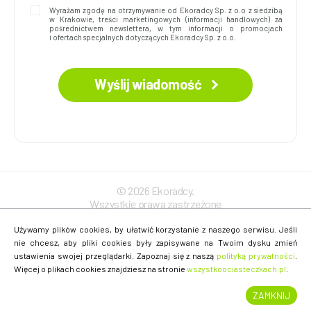
Wyrażam zgodę na otrzymywanie od Ekoradcy Sp. z o.o z siedzibą
w Krakowie, treści marketingowych (informacji handlowych) za
pośrednictwem newslettera, w tym informacji o promocjach
i ofertach specjalnych dotyczących Ekoradcy Sp. z o.o.
Wyślij wiadomość
© 2026 Ekoradcy.
Wszystkie prawa zastrzeżone
Polityka prywatności
Używamy plików cookies, by ułatwić korzystanie z naszego serwisu. Jeśli
nie chcesz, aby pliki cookies były zapisywane na Twoim dysku zmień
ustawienia swojej przeglądarki. Zapoznaj się z naszą
polityką prywatności
.
Więcej o plikach cookies znajdziesz na stronie
wszystkoociasteczkach.pl
.
Projekt i wykonanie:
ZAMKNIJ