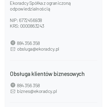
Ekoradcy Spółka z ograniczoną
odpowiedzialnością
NIP: 6772456938
KRS: 0000863243
884 356 358
obsluga@ekoradcy.pl
Obsługa klientów biznesowych
884 356 358
biznes@ekoradcy.pl