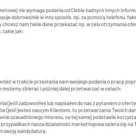
rnetowej nie wymaga podania od Ciebie żadnych innych inform
puje dobrowolnie w inny sposób, np. za pomocą telefonu, faks
 chcesz nam takie dane przekazać np. w celu otrzymania of
 takie jak:
nież w trakcie przesłania nam swojego podania o pracę poprz
możemy zbierać i później dalej przetwarzać w celach:
a (jeśli zadzwoniłeś lub napisałeś do nas z pytaniem o ofertę
w (jeśli jesteś naszym Klientem, to przetwarzania Twoich 
nie uzasadnionego interesu, na tej samej podstawie korzyst
 przypadkach nasza działalność marketingowa opiera się na T
nam swoją kandydaturę.