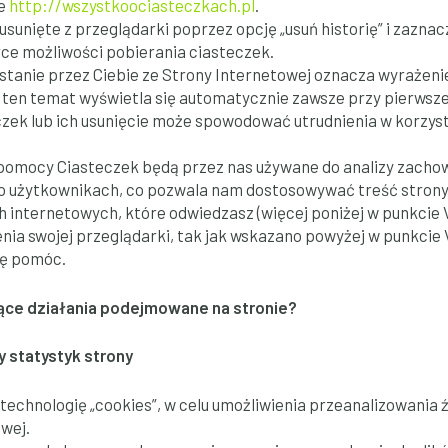
ie
http://wszystkoociasteczkach.pl
.
sunięte z przeglądarki poprzez opcję „usuń historię” i zazna
ce możliwości pobierania ciasteczek.
tanie przez Ciebie ze Strony Internetowej oznacza wyrażeni
ten temat wyświetla się automatycznie zawsze przy pierwsze
zek lub ich usunięcie może spowodować utrudnienia w korzysta
.
pomocy Ciasteczek będą przez nas używane do analizy zachow
o użytkownikach, co pozwala nam dostosowywać treść strony 
 internetowych, które odwiedzasz (więcej poniżej w punkcie VI
enia swojej przeglądarki, tak jak wskazano powyżej w punkcie
ię pomóc.
zące działania podejmowane na stronie?
y statystyk strony
technologię „cookies”, w celu umożliwienia przeanalizowania ź
owej.