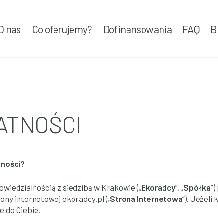
O nas
Co oferujemy?
Dofinansowania
FAQ
B
ATNOŚCI
tności?
wiedzialnością z siedzibą w Krakowie („
Ekoradcy
”, „
Spółka
”
ony internetowej ekoradcy.pl („
Strona Internetowa
”). Jeżeli
e do Ciebie.