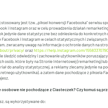
j stosowany jest tzw. „piksel konwersji Facebooka” serwisu 
ook i Instagram oraz w celu prowadzenia działań remarketin
k jedynie dane statystyczne bez odniesienia do konkretnyc
 Facebook i Instagram w celach statystycznych i związanych 
ram, zwracamy uwagę na informacje o ochronie danych na str
bout/privacy/
oraz
https://help.instagram.com/1558337079
e śledzić odwiedziny i zachowanie użytkowników poruszającyc
h osób, które były na Stronie Internetowej (remarketing) lu
riał do analizy statystycznej, a reklamy zlecamy jedynie na p
kretnego użytkownika), a zatem dane pochodzące z piksela F
jesz.
ne osobowe nie pochodzące z Ciasteczek? Czy komuś są p
z, są wykorzystywane do: