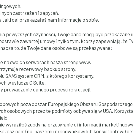
ingowych,
nych zastrzeżeń i zapytań,
na taki cel przekazałeś nam informacje o sobie.
nania powyższych czynności, Twoje dane mogą być przekazane
podstawie zawartej umowy i tylko tym, którzy zapewniają, że 
nacza to, że Twoje dane osobowe są przekazywane:
je na swoich serwerach naszą stronę www,
utrzymuje rezerwowy backup strony,
elu SAAS system CRM, z którego korzystamy,
ych w usłudze G Suite,
imy prowadzenie danego procesu rekrutacji.
obowych poza obszar Europejskiego Obszaru Gospodarczego 
nych osobowych przez te podmioty odbywa się w USA. Korzyst
ield.
 nie wyraziłeś zgody na przesyłanie ci informacji marketingo
żesz nam (np. naszemu pracownikowi lub konsultantowi) bezp