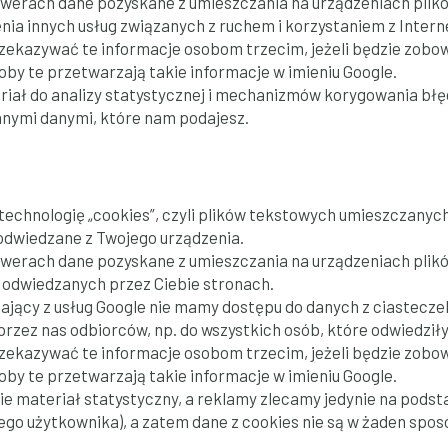
werach dane pozyskane z umieszczania na urządzeniach plików 
nia innych usług związanych z ruchem i korzystaniem z Intern
zekazywać te informacje osobom trzecim, jeżeli będzie zobo
oby te przetwarzają takie informacje w imieniu Google.
riał do analizy statystycznej i mechanizmów korygowania bł
nnymi danymi, które nam podajesz.
echnologię „cookies”, czyli plików tekstowych umieszczanych
 odwiedzane z Twojego urządzenia.
werach dane pozyskane z umieszczania na urządzeniach plików 
 odwiedzanych przez Ciebie stronach.
ający z usług Google nie mamy dostępu do danych z ciastecz
rzez nas odbiorców, np. do wszystkich osób, które odwiedziły
zekazywać te informacje osobom trzecim, jeżeli będzie zobo
oby te przetwarzają takie informacje w imieniu Google.
nie materiał statystyczny, a reklamy zlecamy jedynie na pods
ego użytkownika), a zatem dane z cookies nie są w żaden spos