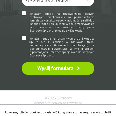
Wyrażam zgodę na przetwarzanie danych
osobowych przekazanych za pośrednictwem
formularza kontaktowego, wiadomości email i/lub
innego środka komunikacji, w celu przedstawienia
lub omówienia przedstawionej oferty przez
Ekoradcy Sp. z o.o. z siedzibą w Krakowie.
Wyrażam zgodę na otrzymywanie od Ekoradcy
Sp. z o.o z siedzibą w Krakowie, treści
marketingowych (informacji handlowych) za
pośrednictwem newslettera, w tym informacji
o promocjach i ofertach specjalnych dotyczących
Ekoradcy Sp. z o.o.
Wyślij formularz
© 2026 Ekoradcy.
Wszystkie prawa zastrzeżone
Polityka prywatności
Używamy plików cookies, by ułatwić korzystanie z naszego serwisu. Jeśli