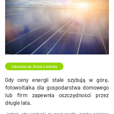
ODNAWIALNE ŹRÓDŁA ENERGII
Gdy ceny energii stale szybują w górę,
fotowoltaika dla gospodarstwa domowego
lub firm zapewnia oszczędności przez
długie lata.
Jednak, aby rachunki za prąd spadły, trzeba najpierw