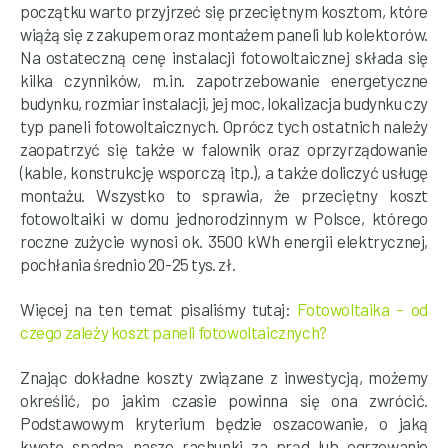
początku warto przyjrzeć się przeciętnym kosztom, które
wiążą się z zakupem oraz montażem paneli lub kolektorów.
Na ostateczną cenę instalacji fotowoltaicznej składa się
kilka czynników, m.in. zapotrzebowanie energetyczne
budynku, rozmiar instalacji, jej moc, lokalizacja budynku czy
typ paneli fotowoltaicznych. Oprócz tych ostatnich należy
zaopatrzyć się także w falownik oraz oprzyrządowanie
(kable, konstrukcję wsporczą itp.), a także doliczyć usługę
montażu. Wszystko to sprawia, że przeciętny koszt
fotowoltaiki w domu jednorodzinnym w Polsce, którego
roczne zużycie wynosi ok. 3500 kWh energii elektrycznej,
pochłania średnio 20-25 tys. zł.
Więcej na ten temat pisaliśmy tutaj:
Fotowoltaika – od
czego zależy koszt paneli fotowoltaicznych?
Znając dokładne koszty związane z inwestycją, możemy
określić, po jakim czasie powinna się ona zwrócić.
Podstawowym kryterium będzie oszacowanie, o jaką
kwotę spadną nasze rachunki za prąd lub ogrzewanie