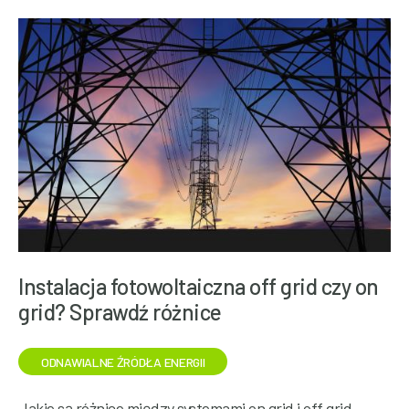
Instalacja fotowoltaiczna off grid czy on
grid? Sprawdź różnice
ODNAWIALNE ŹRÓDŁA ENERGII
Jakie są różnice między systemami on grid i off grid